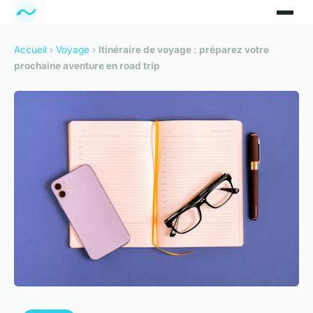
Accueil
›
Voyage
›
Itinéraire de voyage : préparez votre
prochaine aventure en road trip