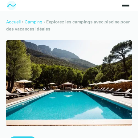
Accueil
›
Camping
›
Explorez les campings avec piscine pour
des vacances idéales