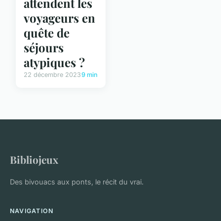
attendent les
voyageurs en
quête de
séjours
atypiques ?
22 décembre 2023
9 min
Bibliojeux
Des bivouacs aux ponts, le récit du vrai.
NAVIGATION