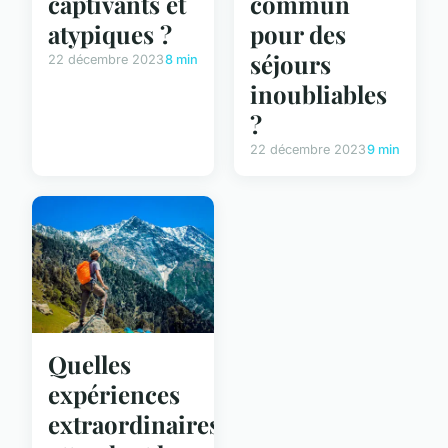
captivants et
commun
atypiques ?
pour des
séjours
22 décembre 2023
8 min
inoubliables
?
22 décembre 2023
9 min
Quelles
expériences
extraordinaires