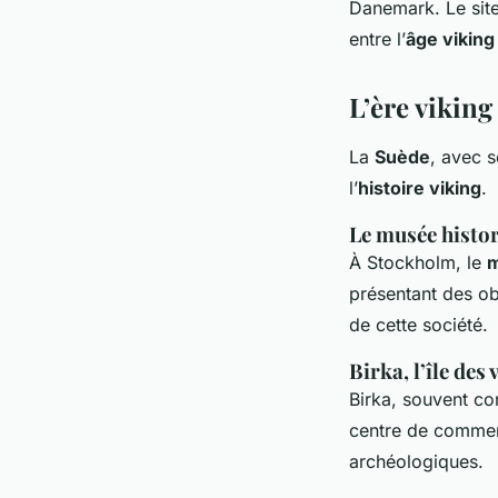
Danemark. Le site
entre l’
âge viking
L’ère viking
La
Suède
, avec s
l’
histoire viking
.
Le musée histo
À Stockholm, le
m
présentant des ob
de cette société.
Birka, l’île des 
Birka, souvent co
centre de commerc
archéologiques.