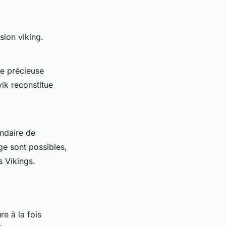
sion viking.
ce précieuse
ik reconstitue
endaire de
ge sont possibles,
s Vikings.
e à la fois