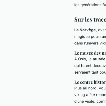
les générations fu
Sur les trac
La Norvège
, ave
magique pour remon
dans l’univers vik
Le musée des na
À Oslo, le
musée 
qui furent découv
servaient tant po
Le centre histo
Plus au nord, vou
viking a été reco
d’une visite, com