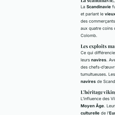
La scandinavie,
La
Scandinavie
fu
et parlant le
vieux
des commerçants, 
aux quatre coins d
Colomb.
Les exploits ma
Ce qui différenci
leurs
navires
. Av
des chefs-d’œuvr
tumultueuses. Les
navires
de Scandi
L’héritage viki
L’influence des Vi
Moyen Âge
. Leu
culturelle
de l’
Eu