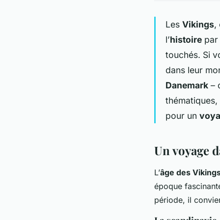
Les
Vikings
,
l’
histoire
par 
touchés. Si v
dans leur mo
Danemark
– 
thématiques, 
pour un
voy
Un voyage da
L’
âge des Viking
époque fascinante
période, il convie