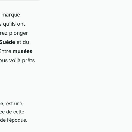
t marqué
s qu’ils ont
irez plonger
Suède
et du
 Entre
musées
ous voilà prêts
le
, est une
tée de cette
 de l’époque.