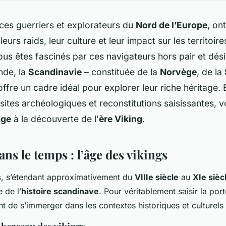
 ces guerriers et explorateurs du
Nord de l’Europe
, on
leurs raids, leur culture et leur impact sur les territoire
ous êtes fascinés par ces navigateurs hors pair et dés
nde, la
Scandinavie
– constituée de la
Norvège
, de la
offre un cadre idéal pour explorer leur riche héritage.
sites archéologiques et reconstitutions saisissantes, v
age
à la découverte de l’
ère Viking
.
ns le temps : l’âge des vikings
s
, s’étendant approximativement du
VIIIe siècle
au
XIe sièc
 de l’
histoire scandinave
. Pour véritablement saisir la por
nt de s’immerger dans les contextes historiques et culturels