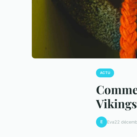
ACTU
Comment
Vikings
E
Eva
22 décemb