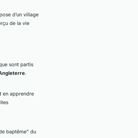
ose d’un village
rçu de la vie
 que sont partis
Angleterre
.
t en apprendre
lles
t de baptême" du