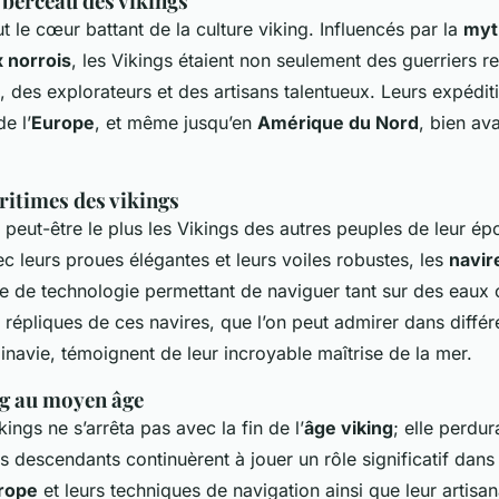
 berceau des vikings
t le cœur battant de la culture viking. Influencés par la
myt
 norrois
, les Vikings étaient non seulement des guerriers r
des explorateurs et des artisans talentueux. Leurs expédit
e l’
Europe
, et même jusqu’en
Amérique du Nord
, bien av
ritimes des vikings
e peut-être le plus les Vikings des autres peuples de leur ép
ec leurs proues élégantes et leurs voiles robustes, les
navir
e de technologie permettant de naviguer tant sur des eaux
 répliques de ces navires, que l’on peut admirer dans diffé
navie, témoignent de leur incroyable maîtrise de la mer.
ng au moyen âge
kings ne s’arrêta pas avec la fin de l’
âge viking
; elle perdur
rs descendants continuèrent à jouer un rôle significatif dans 
rope
et leurs techniques de navigation ainsi que leur artisan