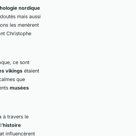
hologie nordique
edoutés mais aussi
ions les menèrent
ant Christophe
oque, ce sont
es vikings
étaient
 calmes que
rents
musées
a à travers le
l’
histoire
at influencèrent