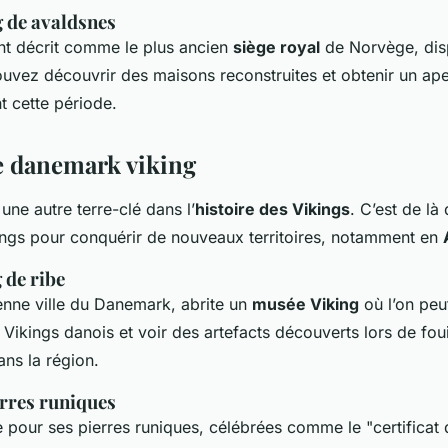
g de avaldsnes
nt décrit comme le plus ancien
siège royal
de Norvège, disp
uvez découvrir des maisons reconstruites et obtenir un ape
t cette période.
e danemark viking
une autre terre-clé dans l’
histoire des Vikings
. C’est de là
ngs pour conquérir de nouveaux territoires, notamment en
 de ribe
ienne ville du Danemark, abrite un
musée Viking
où l’on peu
Vikings danois et voir des artefacts découverts lors de foui
ns la région.
ierres runiques
re pour ses pierres runiques, célébrées comme le "certifica